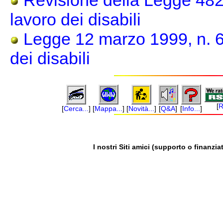
Revisione della Legge 482
lavoro dei disabili
Legge 12 marzo 1999, n. 68 
dei disabili
[
R
[
Cerca...
]
[
Mappa...
]
[
Novità...
]
[
Q&A
]
[
Info...
]
I nostri Siti amici (supporto o finanziat